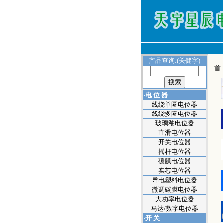
产品查询:(关健字)
首
·电 位 器
线绕单圈电位器
线绕多圈电位器
玻璃釉电位器
直滑电位器
开关电位器
摇杆电位器
碳膜电位器
实芯电位器
导电塑料电位器
微调碳膜电位器
大功率电位器
马达/数字电位器
·开 关