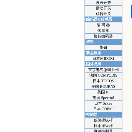
波段开关
拨动开关
旋转开关
·编码器&传感器
编 码 器
传感器
旋转编码器
·旋钮
旋钮
·新品展示
日本MIDORI
·国外品牌
东京电气微调系列
法国 COMPODIS
日本 TOCOS
美国 BOURNS
美国 BI
英国 Spectrol
日本 Sakae
日本 COPAL
·控制器
低价操纵杆
日本操纵杆
脚踏控制器