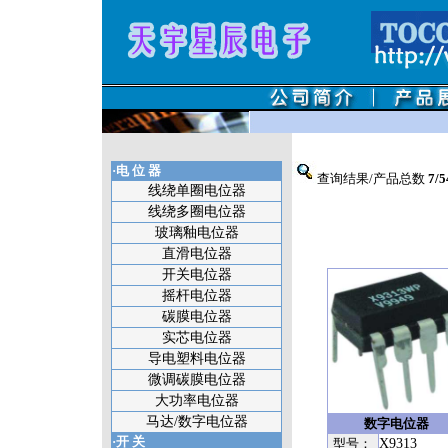
·电 位 器
查询结果/产品总数
7/5
线绕单圈电位器
线绕多圈电位器
玻璃釉电位器
直滑电位器
开关电位器
摇杆电位器
碳膜电位器
实芯电位器
导电塑料电位器
微调碳膜电位器
大功率电位器
马达/数字电位器
数字电位器
·开 关
型号：
X9313