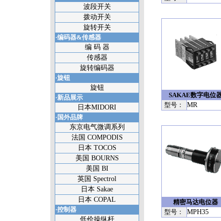
波段开关
拨动开关
旋转开关
·编码器&传感器
编 码 器
传感器
旋转编码器
·旋钮
旋钮
SAKAE数字电位
·新品展示
型号：
MR
日本MIDORI
·国外品牌
东京电气微调系列
法国 COMPODIS
日本 TOCOS
美国 BOURNS
美国 BI
英国 Spectrol
日本 Sakae
日本 COPAL
精密马达电位器
·控制器
型号：
MPH35
低价操纵杆