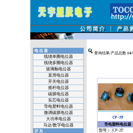
·电 位 器
查询结果/产品总数
14/
线绕单圈电位器
线绕多圈电位器
玻璃釉电位器
直滑电位器
开关电位器
摇杆电位器
碳膜电位器
实芯电位器
导电塑料电位器
微调碳膜电位器
大功率电位器
导电塑料电位器
马达/数字电位器
型号：
CP-2F
·开 关