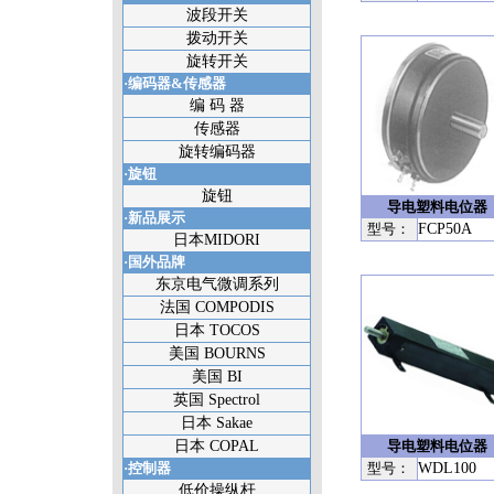
波段开关
拨动开关
旋转开关
·编码器&传感器
编 码 器
传感器
旋转编码器
·旋钮
旋钮
导电塑料电位器
·新品展示
型号：
FCP50A
日本MIDORI
·国外品牌
东京电气微调系列
法国 COMPODIS
日本 TOCOS
美国 BOURNS
美国 BI
英国 Spectrol
日本 Sakae
日本 COPAL
导电塑料电位器
·控制器
型号：
WDL100
低价操纵杆