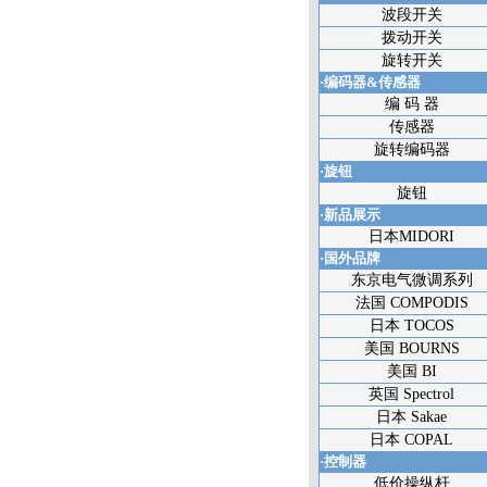
波段开关
拨动开关
旋转开关
·编码器&传感器
编 码 器
传感器
旋转编码器
·旋钮
旋钮
·新品展示
日本MIDORI
·国外品牌
东京电气微调系列
法国 COMPODIS
日本 TOCOS
美国 BOURNS
美国 BI
英国 Spectrol
日本 Sakae
日本 COPAL
·控制器
低价操纵杆